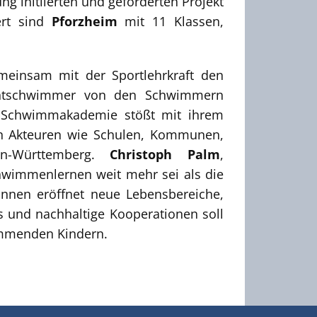
g initiierten und geförderten Projekt
ert sind
Pforzheim
mit 11 Klassen,
emeinsam mit der Sportlehrkraft den
chtschwimmer von den Schwimmern
ne Schwimmakademie stößt mit ihrem
len Akteuren wie Schulen, Kommunen,
n-Württemberg.
Christoph Palm
,
chwimmenlernen weit mehr sei als die
önnen eröffnet neue Lebensbereiche,
s und nachhaltige Kooperationen soll
immenden Kindern.