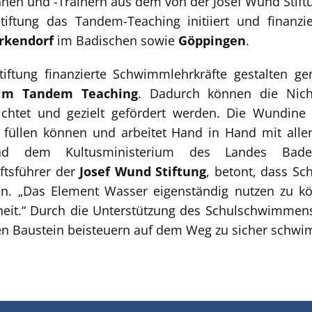
en und -Trainern aus dem von der Josef Wund Stiftun
tiftung das Tandem-Teaching initiiert und finanzi
rkendorf
im Badischen sowie
Göppingen
.
Stiftung finanzierte Schwimmlehrkräfte gestalten g
 im Tandem Teaching
. Dadurch können die Ni
richtet und gezielt gefördert werden. Die Wundi
t füllen können und arbeitet Hand in Hand mit al
nd dem Kultusministerium des Landes Bade
ftsführer der
Josef Wund Stiftung
, betont, dass S
ten. „Das Element Wasser eigenständig nutzen zu k
heit.“ Durch die Unterstützung des Schulschwimmen
 Baustein beisteuern auf dem Weg zu sicher schw