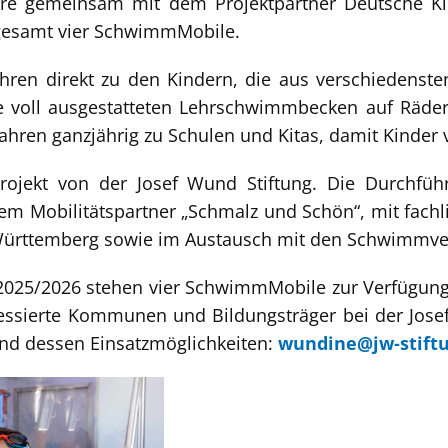
ahre gemeinsam mit dem Projektpartner Deutsche K
sgesamt vier SchwimmMobile.
en direkt zu den Kindern, die aus verschiedenste
 voll ausgestatteten Lehrschwimmbecken auf Räder
fahren ganzjährig zu Schulen und Kitas, damit Kinde
rojekt von der Josef Wund Stiftung. Die Durchfüh
em Mobilitätspartner „Schmalz und Schön“, mit fachl
n-Württemberg sowie im Austausch mit den Schwimm
s 2025/2026 stehen vier SchwimmMobile zur Verfügun
ressierte Kommunen und Bildungsträger bei der Jos
d dessen Einsatzmöglichkeiten:
wundine@jw-stiftu